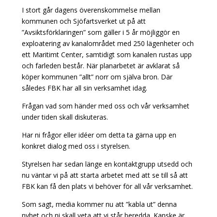
I stort går dagens överenskommelse mellan
kommunen och Sjöfartsverket ut på att
”Avsiktsförklaringen” som gäller i 5 år möjliggör en
exploatering av kanalområdet med 250 lägenheter och
ett Maritimt Center, samtidigt som kanalen rustas upp
och farleden består. När planarbetet är avklarat så
köper kommunen ”allt” norr om själva bron. Där
således FBK har all sin verksamhet idag.
Frågan vad som händer med oss och vår verksamhet
under tiden skall diskuteras.
Har ni frågor eller idéer om detta ta gärna upp en
konkret dialog med oss i styrelsen.
Styrelsen har sedan länge en kontaktgrupp utsedd och
nu väntar vi på att starta arbetet med att se till så att
FBK kan få den plats vi behöver för all vår verksamhet.
Som sagt, media kommer nu att ”kabla ut” d
enna
nyhet och ni skall veta att vi står beredda. Kanske är