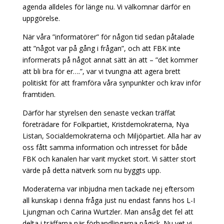
agenda alldeles för länge nu. Vi välkomnar därför en
uppgörelse.
När våra ”informatörer” för någon tid sedan påtalade
att ”något var på gång i frågan”, och att FBK inte
informerats på något annat sätt än att – ”det kommer
att bli bra för er….”, var vi tvungna att agera brett
politiskt för att framföra våra synpunkter och krav inför
framtiden.
Därför har styrelsen den senaste veckan träffat
företrädare för Folkpartiet, Kristdemokraterna, Nya
Listan, Socialdemokraterna och Miljöpartiet. Alla har av
oss fått samma information och intresset för både
FBK och kanalen har varit mycket stort. Vi sätter stort
värde på detta nätverk som nu byggts upp.
Moderaterna var inbjudna men tackade nej eftersom
all kunskap i denna fråga just nu endast fanns hos L-I
Ljungman och Carina Wurtzler. Man ansåg det fel att
delta i träffarna när förhandlingarna pågick. Nu vet vi