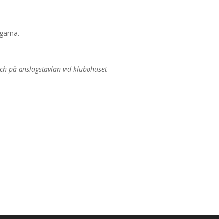
dgarna.
h på anslagstavlan vid klubbhuset