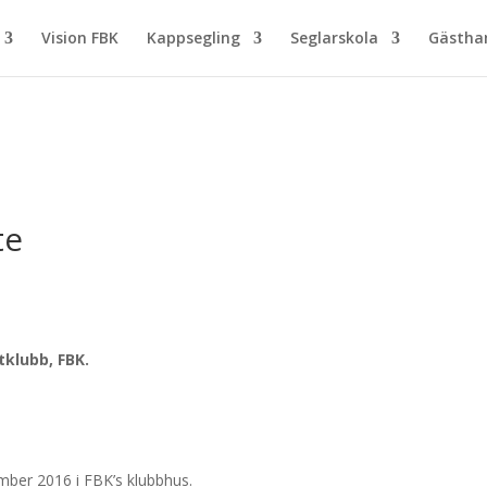
Vision FBK
Kappsegling
Seglarskola
Gästh
te
tklubb, FBK.
ber 2016 i FBK’s klubbhus.