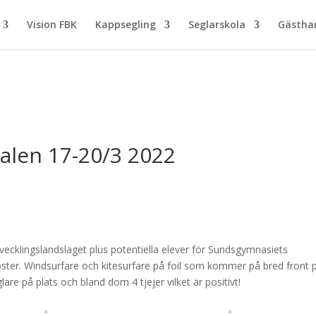
Vision FBK
Kappsegling
Seglarskola
Gästh
nalen 17-20/3 2022
vecklingslandslaget plus potentiella elever för Sundsgymnasiets
oster. Windsurfare och kitesurfare på foil som kommer på bred front 
are på plats och bland dom 4 tjejer vilket är positivt!