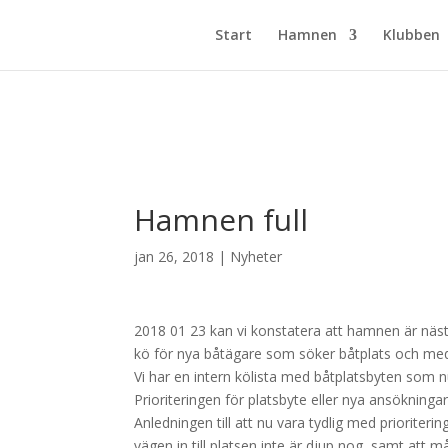
Start
Hamnen
Klubben
Hamnen full
jan 26, 2018
|
Nyheter
2018 01 23 kan vi konstatera att hamnen är nästa
kö för nya båtägare som söker båtplats och me
Vi har en intern kölista med båtplatsbyten som nu
Prioriteringen för platsbyte eller nya ansökninga
Anledningen till att nu vara tydlig med prioriteri
vägen in till platsen inte är djup nog, samt att m