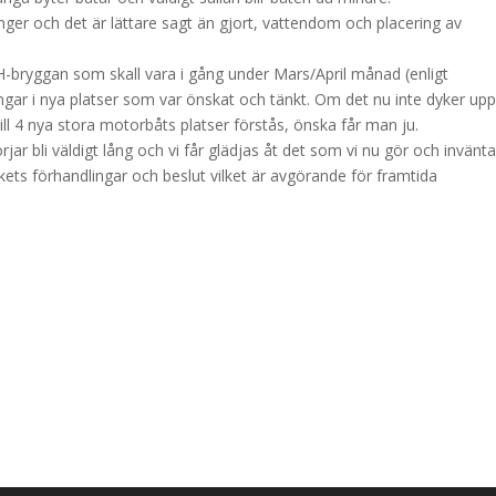
sänger och det är lättare sagt än gjort, vattendom och placering av
H-bryggan som skall vara i gång under Mars/April månad (enligt
ngar i nya platser som var önskat och tänkt. Om det nu inte dyker up
l 4 nya stora motorbåts platser förstås, önska får man ju.
jar bli väldigt lång och vi får glädjas åt det som vi nu gör och invänt
s förhandlingar och beslut vilket är avgörande för framtida