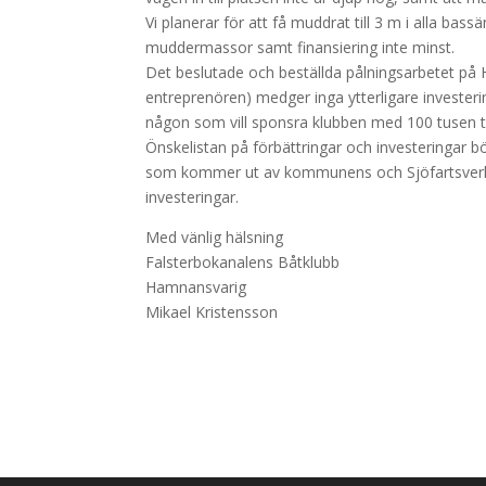
Vi planerar för att få muddrat till 3 m i alla bas
muddermassor samt finansiering inte minst.
Det beslutade och beställda pålningsarbetet på 
entreprenören) medger inga ytterligare investeri
någon som vill sponsra klubben med 100 tusen til
Önskelistan på förbättringar och investeringar bör
som kommer ut av kommunens och Sjöfartsverket
investeringar.
Med vänlig hälsning
Falsterbokanalens Båtklubb
Hamnansvarig
Mikael Kristensson