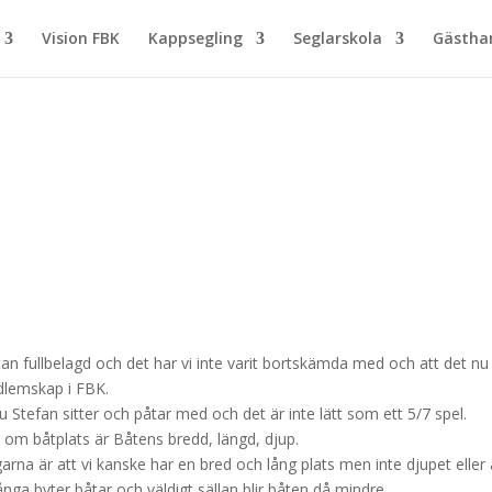
Vision FBK
Kappsegling
Seglarskola
Gästh
n fullbelagd och det har vi inte varit bortskämda med och att det nu 
dlemskap i FBK.
 Stefan sitter och påtar med och det är inte lätt som ett 5/7 spel.
r om båtplats är Båtens bredd, längd, djup.
ngarna är att vi kanske har en bred och lång plats men inte djupet eller 
ånga byter båtar och väldigt sällan blir båten då mindre.