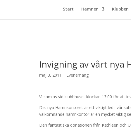
Start
Hamnen
Klubben
Invigning av vårt ny
maj 3, 2011
|
Evenemang
Vi samlas vid klubbhuset klockan 13:00 för att i
Det nya Hamnkontoret är ett viktigt led i vår sat
välkomnande hamnkontor är en mycket viktig se
Den fantastiska donationen från Kathleen och Ulf Kr