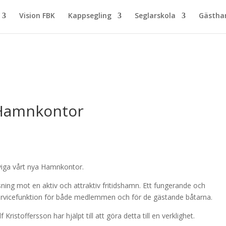
Vision FBK
Kappsegling
Seglarskola
Gästh
a Hamnkontor
nviga vårt nya Hamnkontor.
sning mot en aktiv och attraktiv fritidshamn. Ett fungerande och
rvicefunktion för både medlemmen och för de gästande båtarna.
istoffersson har hjälpt till att göra detta till en verklighet.