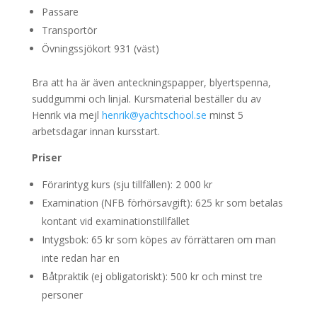
Passare
Transportör
Övningssjökort 931 (väst)
Bra att ha är även anteckningspapper, blyertspenna,
suddgummi och linjal. Kursmaterial beställer du av
Henrik via mejl
henrik@yachtschool.se
minst 5
arbetsdagar innan kursstart.
Priser
Förarintyg kurs (sju tillfällen): 2 000 kr
Examination (NFB förhörsavgift): 625 kr som betalas
kontant vid examinationstillfället
Intygsbok: 65 kr som köpes av förrättaren om man
inte redan har en
Båtpraktik (ej obligatoriskt): 500 kr och minst tre
personer