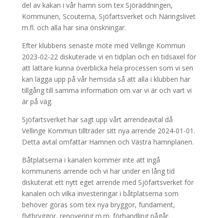
del av kakan i vår hamn som tex Sjöräddningen,
Kommunen, Scouterna, Sjöfartsverket och Näringslivet
m.fl. och alla har sina önskningar.
Efter klubbens senaste möte med Vellinge Kommun
2023-02-22 diskuterade vi en tidplan och en tidsaxel för
att lättare kunna överblicka hela processen som vi sen
kan lägga upp på vår hemsida så att alla i klubben har
tillgång till samma information om var vi är och vart vi
är på väg.
Sjöfartsverket har sagt upp vårt arrendeavtal då
Vellinge Kommun tillträder sitt nya arrende 2024-01-01.
Detta avtal omfattar Hamnen och Västra hamnplanen.
Båtplatserna i kanalen kommer inte att ingå
kommunens arrende och vi har under en lång tid
diskuterat ett nytt eget arrende med Sjöfartsverket för
kanalen och vilka investeringar i båtplatserna som
behöver göras som tex nya bryggor, fundament,
flytbryggor, renovering m.m. förhandling pågår.