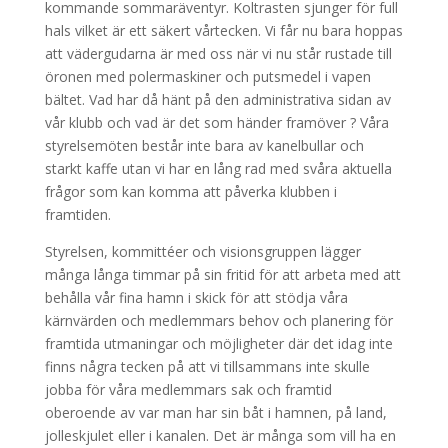
kommande sommaräventyr. Koltrasten sjunger för full
hals vilket är ett säkert vårtecken. Vi får nu bara hoppas
att vädergudarna är med oss när vi nu står rustade till
öronen med polermaskiner och putsmedel i vapen
bältet. Vad har då hänt på den administrativa sidan av
vår klubb och vad är det som händer framöver ? Våra
styrelsemöten består inte bara av kanelbullar och
starkt kaffe utan vi har en lång rad med svåra aktuella
frågor som kan komma att påverka klubben i
framtiden.
Styrelsen, kommittéer och visionsgruppen lägger
många långa timmar på sin fritid för att arbeta med att
behålla vår fina hamn i skick för att stödja våra
kärnvärden och medlemmars behov och planering för
framtida utmaningar och möjligheter där det idag inte
finns några tecken på att vi tillsammans inte skulle
jobba för våra medlemmars sak och framtid
oberoende av var man har sin båt i hamnen, på land,
jolleskjulet eller i kanalen. Det är många som vill ha en