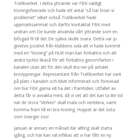
Trafikverket. I detta yttrande var FBK väldigt
lösningsfixerade och hade ett antal ”så här löser vi
problemet” vilket också Trafikverket hade
uppmärksammat och därför kontaktat FBK med
undran om De kunde använda vårt yttrande som en
bifogad fil till det De själva skulle svara. Detta var ju
givetvis positivt från klubbens sida att vi hade kommit
med en ”lösning” på HUR man kan förbättra och att
andra tyckte likaså för att förbättra genomfarten i
kanalen utan att för den skull dra ner på antalet
broöppningar. Representant från Trafikverket har varit
på plats i kanalen och blivit informerad och förevisad
om hur FBK gärna vill ha det i framtiden. Utfallet av
detta får vi avvakta med, då vi vet att det kan ta lite tid
när de stora ”Verken” skall mala och ventilera, samt
komma fram till en bra lösning. Hoppet är det sista
som överger oss!
Januari är annars en månad där allting skall starta
igång, och här kan väl inflikas att vi har fått en ny