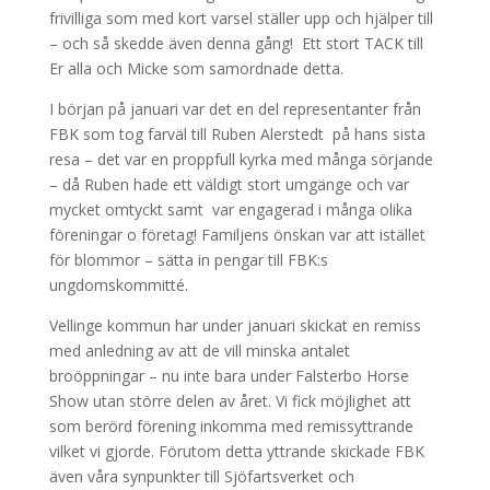
frivilliga som med kort varsel ställer upp och hjälper till
– och så skedde även denna gång! Ett stort TACK till
Er alla och Micke som samordnade detta.
I början på januari var det en del representanter från
FBK som tog farväl till Ruben Alerstedt på hans sista
resa – det var en proppfull kyrka med många sörjande
– då Ruben hade ett väldigt stort umgänge och var
mycket omtyckt samt var engagerad i många olika
föreningar o företag! Familjens önskan var att istället
för blommor – sätta in pengar till FBK:s
ungdomskommitté.
Vellinge kommun har under januari skickat en remiss
med anledning av att de vill minska antalet
broöppningar – nu inte bara under Falsterbo Horse
Show utan större delen av året. Vi fick möjlighet att
som berörd förening inkomma med remissyttrande
vilket vi gjorde. Förutom detta yttrande skickade FBK
även våra synpunkter till Sjöfartsverket och