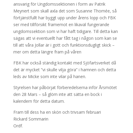
ansvarig för Ungdomssektionen i form av Patrik
Meynert som skall axla det som Susanne Thomée, så
förtjänstfullt har byggt upp under årens lopp och FBK
ser med tillförsikt framemot en likaväl fungerande
ungdomssektion som vi har haft tidigare. Till detta kan
sägas att vi eventuellt har fått tag i någon som kan se
till att våra Jollar är i gott och funktionsdugligt skick –
mer om detta längre fram på våren
FBK har också ständig kontakt med Sjöfartsverket då
det är mycket ”vi skulle vilja göra” i hamnen och detta
leds av Micke som inte vilar på hanen.
Styrelsen har påbörjat förberedelserna inför Årsmötet
den 28 Mars – så glöm inte att sätta en bock i
kalendern för detta datum.
Fram till dess ha en skön och trivsam februari
Rickard Sommarin
Ordf.