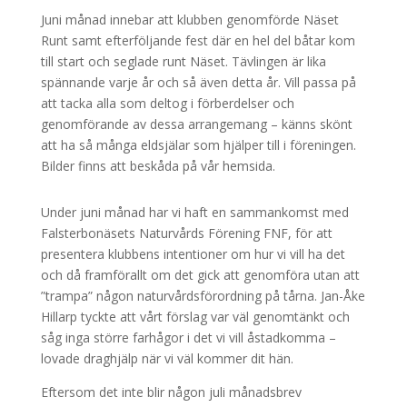
Juni månad innebar att klubben genomförde Näset
Runt samt efterföljande fest där en hel del båtar kom
till start och seglade runt Näset. Tävlingen är lika
spännande varje år och så även detta år. Vill passa på
att tacka alla som deltog i förberdelser och
genomförande av dessa arrangemang – känns skönt
att ha så många eldsjälar som hjälper till i föreningen.
Bilder finns att beskåda på vår hemsida.
Under juni månad har vi haft en sammankomst med
Falsterbonäsets Naturvårds Förening FNF, för att
presentera klubbens intentioner om hur vi vill ha det
och då framförallt om det gick att genomföra utan att
”trampa” någon naturvårdsförordning på tårna. Jan-Åke
Hillarp tyckte att vårt förslag var väl genomtänkt och
såg inga större farhågor i det vi vill åstadkomma –
lovade draghjälp när vi väl kommer dit hän.
Eftersom det inte blir någon juli månadsbrev