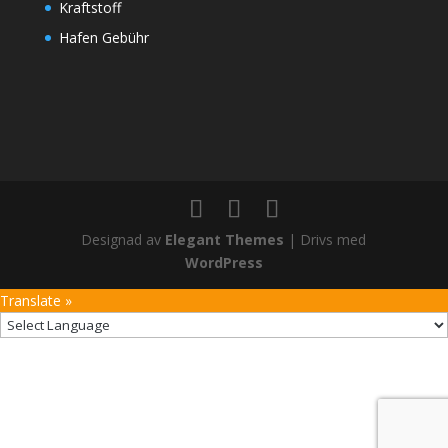
Kraftstoff
Hafen Gebühr
Designad av
Elegant Themes
| Drivs med
WordPress
Translate »