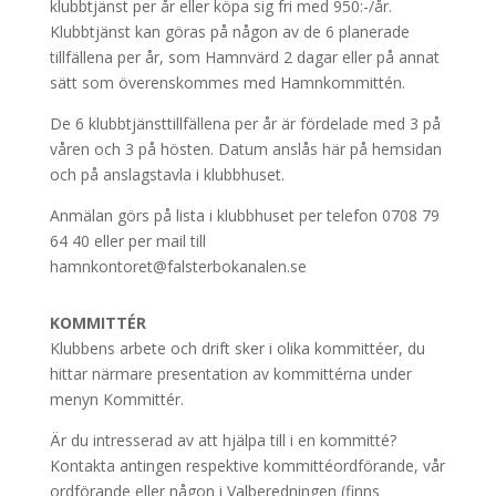
klubbtjänst per år eller köpa sig fri med 950:-/år.
Klubbtjänst kan göras på någon av de 6 planerade
tillfällena per år, som Hamnvärd 2 dagar eller på annat
sätt som överenskommes med Hamnkommittén.
De 6 klubbtjänsttillfällena per år är fördelade med 3 på
våren och 3 på hösten. Datum anslås här på hemsidan
och på anslagstavla i klubbhuset.
Anmälan görs på lista i klubbhuset per telefon 0708 79
64 40 eller per mail till
hamnkontoret@falsterbokanalen.se
KOMMITTÉR
Klubbens arbete och drift sker i olika kommittéer, du
hittar närmare presentation av kommittérna under
menyn Kommittér.
Är du intresserad av att hjälpa till i en kommitté?
Kontakta antingen respektive kommittéordförande, vår
ordförande eller någon i Valberedningen (finns