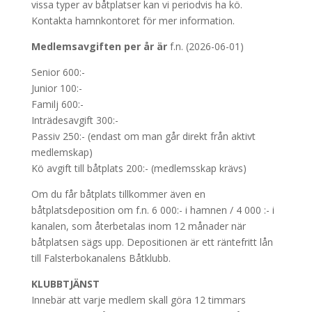
vissa typer av båtplatser kan vi periodvis ha kö.
Kontakta hamnkontoret för mer information.
Medlemsavgiften per år är
f.n. (2026-06-01)
Senior 600:-
Junior 100:-
Familj 600:-
Inträdesavgift 300:-
Passiv 250:- (endast om man går direkt från aktivt
medlemskap)
Kö avgift till båtplats 200:- (medlemsskap krävs)
Om du får båtplats tillkommer även en
båtplatsdeposition om f.n. 6 000:- i hamnen / 4 000 :- i
kanalen, som återbetalas inom 12 månader när
båtplatsen sägs upp. Depositionen är ett räntefritt lån
till Falsterbokanalens Båtklubb.
KLUBBTJÄNST
Innebär att varje medlem skall göra 12 timmars