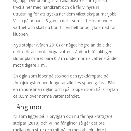
sig upp. Det är långt ifrån alla plaströr som går att
trycka ner med handkraft och då får vi hyra in
utrustning för att trycka ner dem vilket skapar merjobb.
Vissa pålar har 1-3 gamla däck som sitter kvar under
vattnet och skall nu bort till en helt onödig kostnad för
klubben.
Nya stolpar (våren 2018) är något högre än de äldre,
detta för att möta höga vattenstånd och följaktligen
slutar plaströret bara 0,7 m under normalvattenståndet
mot tidigare 1 m .
En ögla som löper på stolpen och ryckdämpare på
förtöjningstampen fungerar alldeles ypperligt bra. Fäst
en mindre lina i öglan och i pål toppen som håller öglan
ca 0,5m över normalvattenståndet.
Fånglinor
Ni som ligger på H-bryggan och nu får nya kraftigare
stolpar (2018) och vill ha fånglinor så går det bra
mellan den yttre och mittpålen men absolut inte i