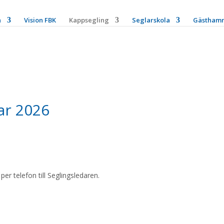
n
Vision FBK
Kappsegling
Seglarskola
Gästham
ar 2026
er telefon till Seglingsledaren.