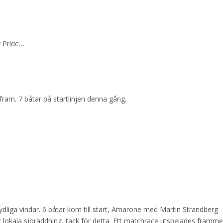
v Pride…
fram. 7 båtar på startlinjen denna gång.
sydliga vindar. 6 båtar kom till start, Amarone med Martin Strandberg
vår lokala sjöräddning, tack för detta. Ett matchrace utspelades framme