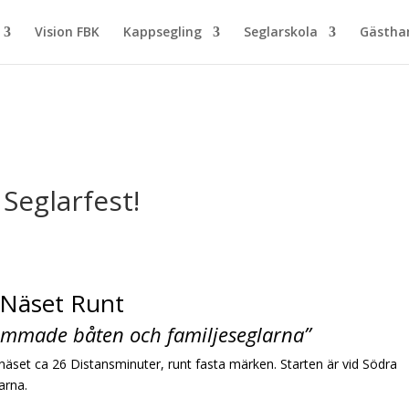
Vision FBK
Kappsegling
Seglarskola
Gästh
Seglarfest!
a Näset Runt
rimmade båten och familjeseglarna”
bonäset ca 26 Distansminuter, runt fasta märken. Starten är vid Södra
arna.