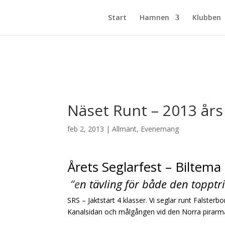
Start
Hamnen
Klubben
Näset Runt – 2013 års 
feb 2, 2013
|
Allmänt
,
Evenemang
Årets Seglarfest – Biltem
“e
n tävling för både den toppt
SRS – Jaktstart 4 klasser. Vi seglar runt Falster
Kanalsidan och målgången vid den Norra pirarm