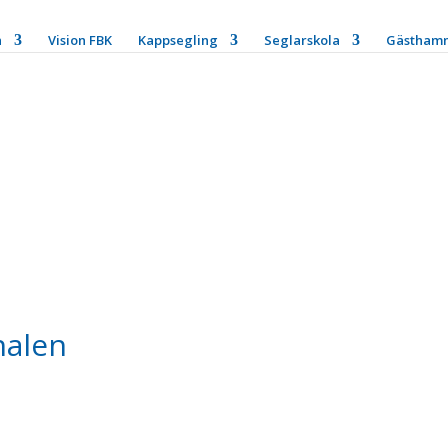
n
Vision FBK
Kappsegling
Seglarskola
Gästham
nalen