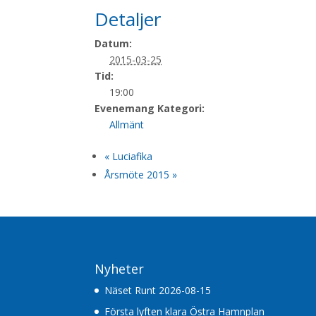
Detaljer
Datum:
2015-03-25
Tid:
19:00
Evenemang Kategori:
Allmänt
«
Luciafika
Årsmöte 2015
»
Nyheter
Näset Runt 2026-08-15
Första lyften klara Östra Hamnplan