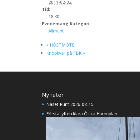
2011-02-02
Tid:
18:30
Evenemang Kategori:
Allmänt
«
HÖSTMÖTE
Knopkväll på FBK
»
Nyheter
Näset Runt 2026-08-15
Första lyften klara Östra Hamnplan