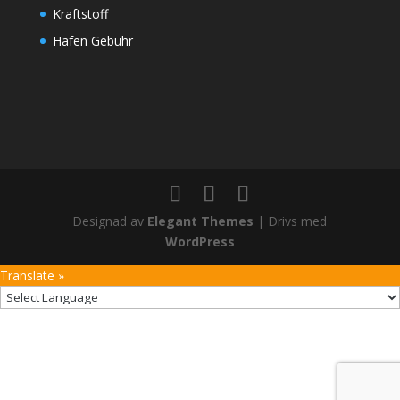
Kraftstoff
Hafen Gebühr
Designad av
Elegant Themes
| Drivs med
WordPress
Translate »