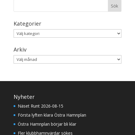
Kategorier
Kategorier
Arkiv
Arkiv
Nyheter
Näset Runt 2026-08-15
Första lyften klara Östra Hamnplan
Östra Hamnplan börjar bli klar
Fler klubbhamnvärdar sökes