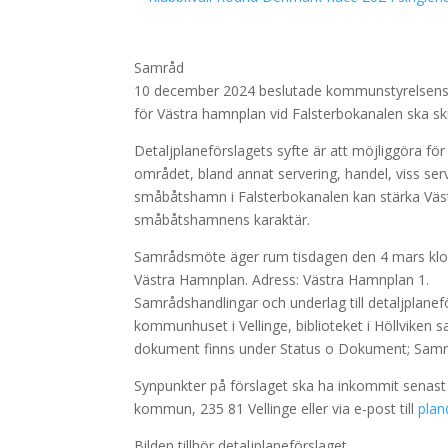
Samråd
10 december 2024 beslutade kommunstyrelsens a
för Västra hamnplan vid Falsterbokanalen ska s
Detaljplaneförslagets syfte är att möjliggöra fö
området, bland annat servering, handel, viss ser
småbåtshamn i Falsterbokanalen kan stärka Väs
småbåtshamnens karaktär.
Samrådsmöte äger rum tisdagen den 4 mars kloc
Västra Hamnplan. Adress: Västra Hamnplan 1.
Samrådshandlingar och underlag till detaljplaneför
kommunhuset i Vellinge, biblioteket i Höllvike
dokument finns under Status o Dokument; Samr
Synpunkter på förslaget ska ha inkommit senast
kommun, 235 81 Vellinge eller via e-post till
plan
Bilden tillhör detaljplaneförslaget.