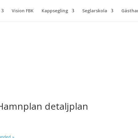
Vision FBK
Kappsegling
Seglarskola
Gästh
Hamnplan detaljplan
0
handed
»