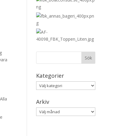
i
ig
vara
Kategorier
Kategorier
.Alla
Arkiv
Arkiv
ge