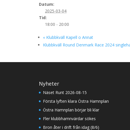
Datum:
2025-03-04
Tid:
18:00 - 20:00
«
Klubbkväll Kapell o Annat
Klubbkväll Round Denmark Race 2024 single
Nyheter
Näset Runt 2026-08-15
Första lyften klara Östra Hamnplan
Östra Hamnplan börjar bli klar
Fler klubbhamnvärdar sökes
Bron åter i drift från idag (8/6)