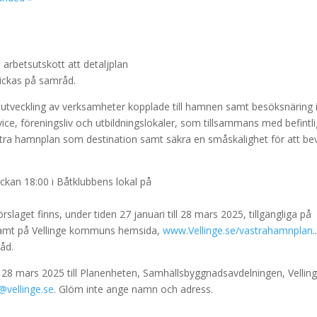
rbetsutskott att detaljplan
kickas på samråd.
r utveckling av verksamheter kopplade till hamnen samt besöksnäring 
vice, föreningsliv och utbildningslokaler, som tillsammans med befintl
tra hamnplan som destination samt säkra en småskalighet för att be
kan 18:00 i Båtklubbens lokal på
slaget finns, under tiden 27 januari till 28 mars 2025, tillgängliga på
n samt på Vellinge kommuns hemsida,
www.Vellinge.se/vastrahamnplan
.
åd.
 28 mars 2025 till Planenheten, Samhällsbyggnadsavdelningen, Vellin
@vellinge.se
. Glöm inte ange namn och adress.