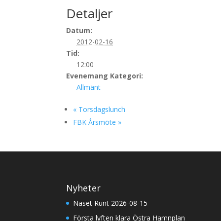
Detaljer
Datum:
2012-02-16
Tid:
12:00
Evenemang Kategori:
Allmänt
«
Torsdagslunch
FBK Årsmöte
»
Nyheter
Näset Runt 2026-08-15
Första lyften klara Östra Hamnplan