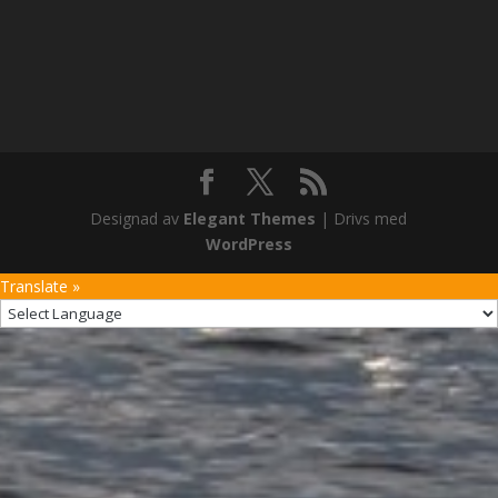
Designad av
Elegant Themes
| Drivs med
WordPress
Translate »