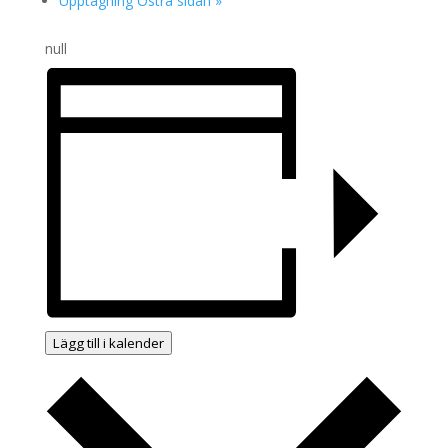
Upptagning Östra sidan
»
null
Lägg till i kalender