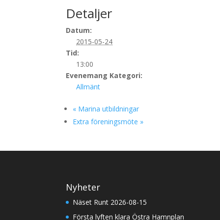
Detaljer
Datum:
2015-05-24
Tid:
13:00
Evenemang Kategori:
Allmänt
«
Marina utbildningar
Extra föreningsmöte
»
Nyheter
Näset Runt 2026-08-15
Första lyften klara Östra Hamnplan