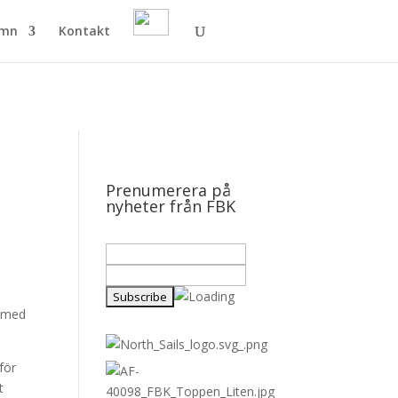
amn
Kontakt
Prenumerera på
nyheter från FBK
a med
för
t