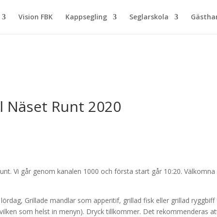
Vision FBK
Kappsegling
Seglarskola
Gästh
ll Näset Runt 2020
Runt. Vi går genom kanalen 1000 och första start går 10:20. Välkomn
ag, Grillade mandlar som apperitif, grillad fisk eller grillad ryggbiff 
kr (vilken som helst in menyn). Dryck tillkommer. Det rekommenderas at