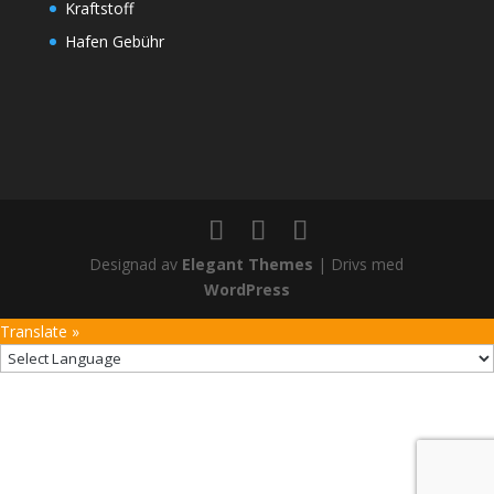
Kraftstoff
Hafen Gebühr
Designad av
Elegant Themes
| Drivs med
WordPress
Translate »