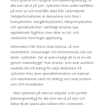
stora sjöarna och fungerar som planeringsverktyg för
alla som vill ut på sjön. Sjökorten finns under kartfliken
på eniro.se och innehåller data från Lantmäteriet.
Detaljinformationen är densamma som finns i
kustsjökorten, skärgårdssjökorten, båtsportsjökorten
och specialsjökorten. Samtidigt lanseras nya,
uppdaterade flygfoton över delar av öst- och
västkusten med högre upplösning.
Information från Eniros Gula Sidorna, så som
vandrarhem, restauranger och bensinmackar, kan ses
direkt i sjökorten. Det är även möjligt att ta ut en rutt
genom mätverktyget “mät sträcka” som visar avstånd i
nautiska mil och bäring för varje delsträcka. På
sjökorten finns även specialinformation om hamnar
och naturhamnar samt ett verktyg som visar position
som GPS-koordinater.
– Med sjökorten på eniro.se erbjuder vi ett perfekt
planeringsverktyg för alla som ska ut på sjön och
bidrar till att öppna upp sjölivet inför sommaren.