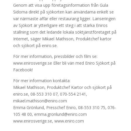
Genom att visa upp företagsinformation från Gula
Sidorna direkt på sjökorten kan användarna enkelt se
var närmaste affär eller restaurang ligger. Lanseringen
av Sjökort är ytterligare ett steg i att stärka Eniros
ställning som det ledande lokala söktjänstföretaget på
Internet, säger Mikael Mathison, Produktchef kartor
och sjökort på eniro.se.
För mer information, pressbilder och film se:
www.enirosverige.se Eller bli vän med Eniro Sjökort på
Facebook!
För mer information kontakta:
Mikael Mathison, Produktchef Kartor och sjökort på
eniro.se, 08-553 310 07, 070-554 2141,
mikael.mathison@eniro.com
Emma Grönlund, Presschef Eniro, 08-553 310 75, 076-
105 48 00, emma.gronlund@eniro.com
www.enirosverige.se, www.eniro.com