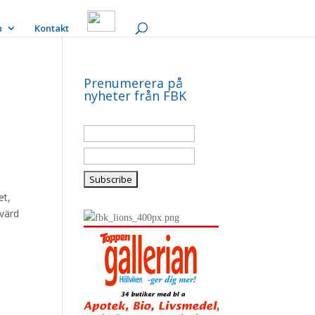
n
Kontakt
Prenumerera på
nyheter från FBK
et,
nvärd