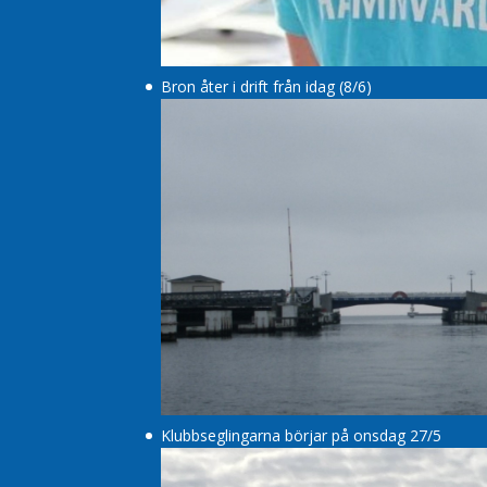
Bron åter i drift från idag (8/6)
Klubbseglingarna börjar på onsdag 27/5