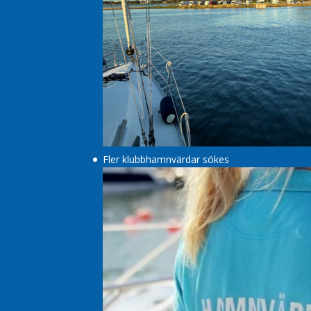
Fler klubbhamnvärdar sökes