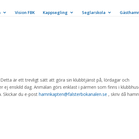
n
Vision FBK
Kappsegling
Seglarskola
Gästham
ta är ett trevligt sätt att göra sin klubbtjänst på, lördagar och
 ej enskild dag. Anmälan görs enklast i pärmen som finns i klubbhus
a. Skickar du e-post
hamnkapten@falsterbokanalen.se
, skriv då ham