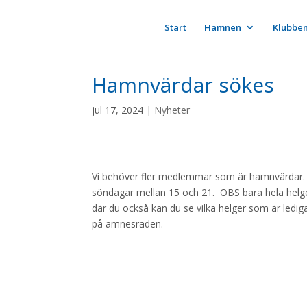
Start
Hamnen
Klubbe
Hamnvärdar sökes
jul 17, 2024
|
Nyheter
Vi behöver fler medlemmar som är hamnvärdar. Det
söndagar mellan 15 och 21. OBS bara hela helger
där du också kan du se vilka helger som är ledig
på ämnesraden.