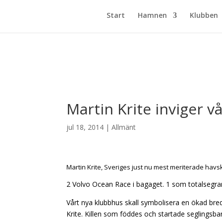
Start
Hamnen
Klubben
Martin Krite inviger v
jul 18, 2014
|
Allmänt
Martin Krite, Sveriges just nu mest meriterade hav
2 Volvo Ocean Race i bagaget. 1 som totalsegr
Vårt nya klubbhus skall symbolisera en ökad bred
Krite. Killen som föddes och startade seglingsban