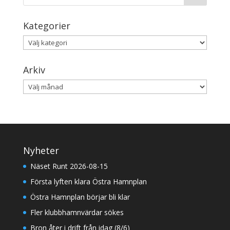
Kategorier
Kategorier
Arkiv
Arkiv
Nyheter
Näset Runt 2026-08-15
Första lyften klara Östra Hamnplan
Östra Hamnplan börjar bli klar
Fler klubbhamnvärdar sökes
Bron åter i drift från idag (8/6)