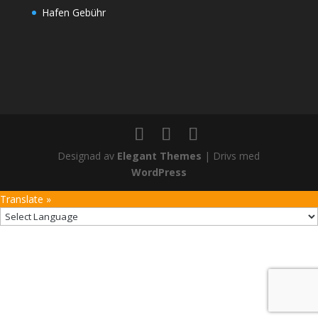
Hafen Gebühr
Designad av
Elegant Themes
| Drivs med
WordPress
Translate »