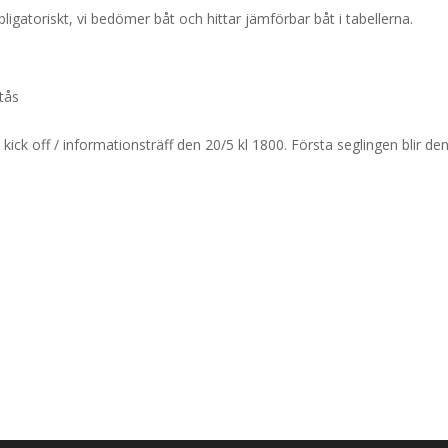
ligatoriskt, vi bedömer båt och hittar jämförbar båt i tabellerna.
.
stås
l kick off / informationsträff den 20/5 kl 1800. Första seglingen blir de