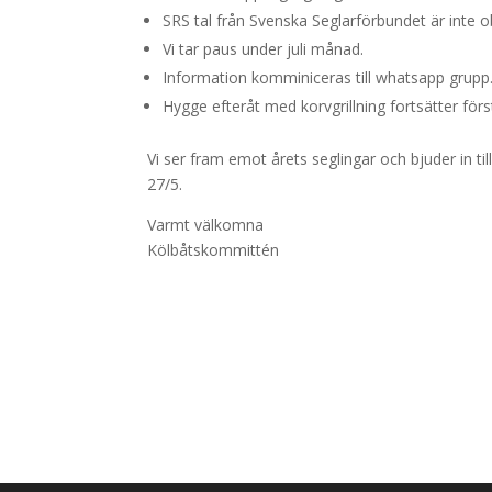
SRS tal från Svenska Seglarförbundet är inte ob
Vi tar paus under juli månad.
Information komminiceras till whatsapp grupp
Hygge efteråt med korvgrillning fortsätter för
Vi ser fram emot årets seglingar och bjuder in til
27/5.
Varmt välkomna
Kölbåtskommittén