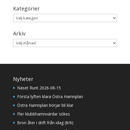
Kategorier
Kategorier
Arkiv
Arkiv
Nyheter
Näset Runt 2026-08-15
Första lyften klara Östra Hamnplan
Östra Hamnplan börjar bli klar
Fler klubbhamnvärdar sökes
Bron åter i drift från idag (8/6)