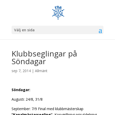
Välj en sida
Klubbseglingar på
Söndagar
sep 7, 2014
|
Allmänt
Söndagar:
Augusti: 24/8, 31/8
September: 7/9 Final med klubbmästerskap
”Kanalmästarsegling”
, Korvgrillning prisutdelning