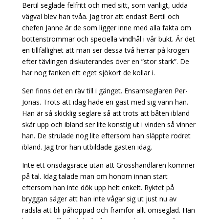
Bertil seglade felfritt och med sitt, som vanligt, udda
vägval blev han tvåa. Jag tror att endast Bertil och
chefen Janne är de som ligger inne med alla fakta om
bottenströmmar och speciella vindhål i vår bukt. Är det
en tillfällighet att man ser dessa två herrar på krogen
efter tävlingen diskuterandes över en ”stor stark”. De
har nog fanken ett eget sjökort de kollar i.
Sen finns det en räv till i gänget. Ensamseglaren Per-
Jonas. Trots att idag hade en gast med sig vann han.
Han är så skicklig seglare så att trots att båten ibland
skär upp och ibland ser lite konstig ut i vinden så vinner
han. De strulade nog lite eftersom han släppte rodret
ibland. Jag tror han utbildade gasten idag.
Inte ett onsdagsrace utan att Grosshandlaren kommer
på tal. Idag talade man om honom innan start
eftersom han inte dök upp helt enkelt. Ryktet på
bryggan säger att han inte vågar sig ut just nu av
rädsla att bli påhoppad och framför allt omseglad. Han