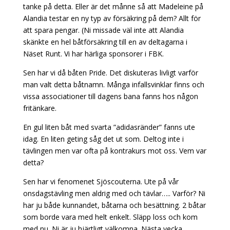
tanke på detta. Eller är det månne så att Madeleine på
Alandia testar en ny typ av försäkring på dem? Allt för
att spara pengar. (Ni missade väl inte att Alandia
skänkte en hel båtförsäkring till en av deltagarna i
Näset Runt. Vi har härliga sponsorer i FBK.
Sen har vi då båten Pride. Det diskuteras livligt varför
man valt detta båtnamn. Många infallsvinklar finns och
vissa associationer till dagens bana fanns hos någon
fritänkare.
En gul liten båt med svarta ”adidasränder” fanns ute
idag. En liten geting såg det ut som. Deltog inte i
tävlingen men var ofta på kontrakurs mot oss. Vem var
detta?
Sen har vi fenomenet Sjöscouterna. Ute på vår
onsdagstävling men aldrig med och tävlar….. Varför? Ni
har ju både kunnandet, båtarna och besättning. 2 båtar
som borde vara med helt enkelt. Släpp loss och kom
med nu. Ni är ju hjärtligt välkomna. Nästa vecka