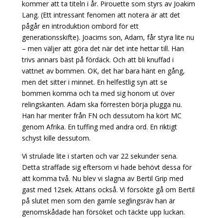
kommer att ta titeln i år. Pirouette som styrs av Joakim
Lang. (Ett intressant fenomen att notera är att det
pågår en introduktion ombord för ett
generationsskifte). Joacims son, Adam, får styra lite nu
– men väljer att göra det när det inte hettar till. Han
trivs annars bäst på fördäck. Och att bli knuffad i
vattnet av bommen. OK, det har bara hänt en gång,
men det sitter i minnet. En helfestlig syn att se
bommen komma och ta med sig honom ut över
relingskanten. Adam ska förresten börja plugga nu.
Han har meriter från FN och dessutom ha kört MC
genom Afrika. En tuffing med andra ord. En riktigt
schyst kille dessutom.
Vi strulade lite i starten och var 22 sekunder sena.
Detta straffade sig eftersom vi hade behövt dessa för
att komma två. Nu blev vi slagna av Bertil Grip med
gast med 12sek. Attans också. Vi försökte gå om Bertil
på slutet men som den gamle seglingsräv han är
genomskådade han försöket och täckte upp luckan.