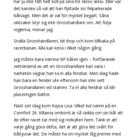
har ju inte fått helt koll på sina tre skrov ännu. Eller var
det kanske så väl att han flyttade sin felparkerade
båtvagn. Men det är väl för mycket begärt. Såna
skitsaker bryr sig inte Grosshandlare om. Att följa
reglerna, menar jag.
Snälla Grosshandlaren, bit ihop och kom tillbaka på
racerbanan. Alla kan köra i diket någon gång.
Jag måste bara nämna NF båten igen – fortfarande
vettskrämd av att en Grosshandlare kan vara i
närheten vägrar han ta in alla fendrar. Men idag hade
han bara en fender ute eftersom han inte sett
Grosshandlaren vid starten. Ta in alla fendrar så blir
placeringen bättre.
Näst sist idag kom Kajsa Lisa. Vilket kul namn på en
Comfort 26. Killarna ombord är så rädda om sin båt att
de efter racet tar med sig rorkulten hem. Tänk er att
varje gång göra detta, det är att göra det svårt för
båttjuvar det. De måste ha en mycket låg premie med