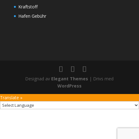
Kraftstoff
Hafen Gebühr
Designad av
Elegant Themes
| Drivs med
WordPress
Translate »