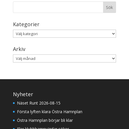
Kategorier
Kategorier
Arkiv
Arkiv
Nyheter
Näset Runt 2026-08-15
Första lyften klara Östra Hamnplan
Östra Hamnplan börjar bli klar
Fler klubbhamnvärdar sökes