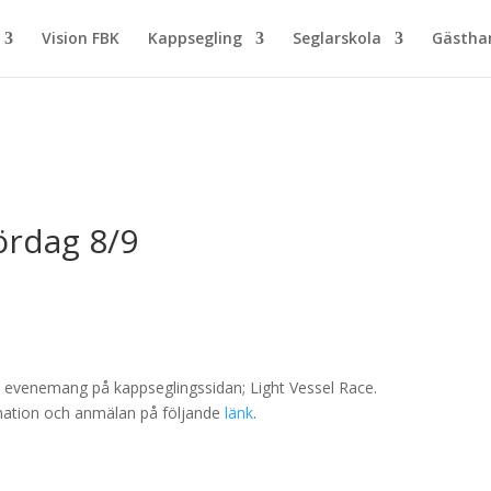
Vision FBK
Kappsegling
Seglarskola
Gästh
ördag 8/9
 evenemang på kappseglingssidan; Light Vessel Race.
rmation och anmälan på följande
länk
.