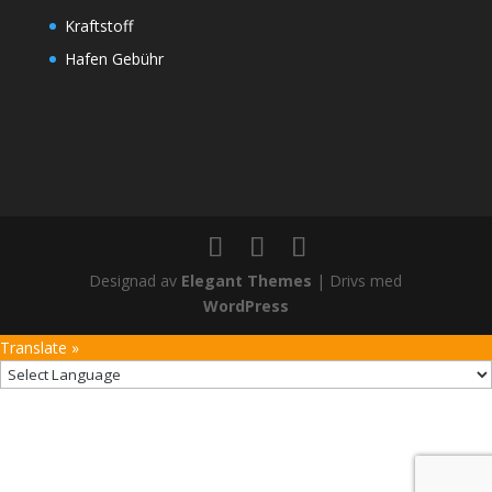
Kraftstoff
Hafen Gebühr
Designad av
Elegant Themes
| Drivs med
WordPress
Translate »