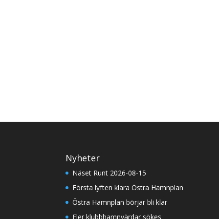
Nyheter
Näset Runt 2026-08-15
Första lyften klara Östra Hamnplan
Östra Hamnplan börjar bli klar
Fler klubbhamnvärdar sökes