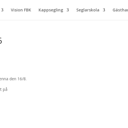
Vision FBK
Kappsegling
Seglarskola
Gästh
6
denna den 16/8.
t på