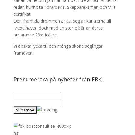
sådan. Anne och Jan har haft båt i tre år och Anne har
redan hunnit ta Förarbevis, Skepparexamen och VHF
certifikat!
Den framtida drömmen är att segla i kanalerna till
Medelhavet, dock med en större båt än deras
nuvarande 23:e fotare.
Vi önskar lycka till och många sköna seglingar
framöver!
Prenumerera på nyheter från FBK