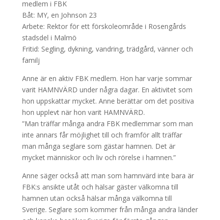
medlem i FBK
Båt: MY, en Johnson 23
Arbete: Rektor för ett förskoleområde i Rosengårds
stadsdel i Malmö
Fritid: Segling, dykning, vandring, trädgård, vänner och
familj
Anne är en aktiv FBK medlem. Hon har varje sommar
varit HAMNVÄRD under några dagar. En aktivitet som
hon uppskattar mycket. Anne berättar om det positiva
hon upplevt när hon varit HAMNVÄRD.
”Man träffar många andra FBK medlemmar som man
inte annars får möjlighet till och framför allt träffar
man många seglare som gästar hamnen. Det är
mycket människor och liv och rörelse i hamnen.”
Anne säger också att man som hamnvärd inte bara är
FBK:s ansikte utåt och hälsar gäster välkomna till
hamnen utan också hälsar många välkomna till
Sverige. Seglare som kommer från många andra länder