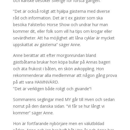
och kanske besöker Sverige för första gången.
”Det är också roligt att hjälpa gästerna med diverse
råd och information. Det är t ex gäster som ska
besöka Falsterbo Horse Show och undrar hur man
kommer dit, eller folk som vill ha tips om krogar eller
sevärdheter. Att ha möjlighet att låna cyklar är mycket
uppskattat av gästerna” säger Anne.
Anne berättar att efter morgonrundan bland
gästbåtarna brukar hon köpa bullar på Annas bageri
och äta frukost i båten, en skön avkoppling. Hon
rekommenderar alla medlemmar att någon gång prova
på att vara HAMNVÄRD.
”Det är verkligen både roligt och givande”!
Sommarens seglingar med MY går till Hven och sedan
norrut på den danska sidan. ”Vi får se hur långt vi
kommer” säger Anne.
Hon är fortfarande nybörjare men en välutbildad