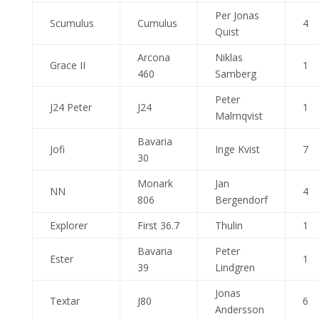
Per Jonas
Scumulus
Cumulus
4
Quist
Arcona
Niklas
Grace II
1
460
Samberg
Peter
J24 Peter
J24
1
Malmqvist
Bavaria
Jofi
Inge Kvist
7
30
Monark
Jan
NN
4
806
Bergendorf
Explorer
First 36.7
Thulin
1
Bavaria
Peter
Ester
1
39
Lindgren
Jonas
Textar
J80
6
Andersson