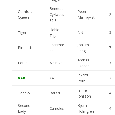
Benetau
Comfort
Peter
Cyklades
2
Queen
Malmqvist
39,3
Hobie
Tiger
NN
3
Tiger
Scanmar
Joakim
Pirouette
7
33
Lang
Anders
Lotus
Albin 78
3
Ekedahl
Rikard
XAR
X43
7
Roth
Janne
Todelo
Ballad
4
Jonsson
Second
Björn
Cumulus
4
Lady
Holmgren