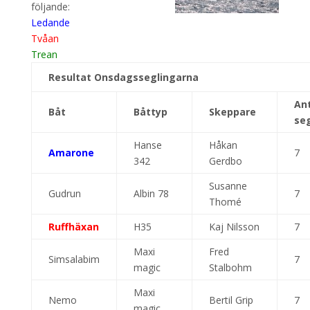
följande:
Ledande
Tvåan
Trean
Resultat Onsdagsseglingarna
An
Båt
Båttyp
Skeppare
seg
Hanse
Håkan
Amarone
7
342
Gerdbo
Susanne
Gudrun
Albin 78
7
Thomé
Ruffhäxan
H35
Kaj Nilsson
7
Maxi
Fred
Simsalabim
7
magic
Stalbohm
Maxi
Nemo
Bertil Grip
7
magic