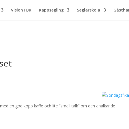
Vision FBK
Kappsegling
Seglarskola
Gästh
set
0
ed en god kopp kaffe och lite “small talk” om den analkande