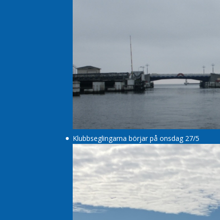
Klubbseglingarna börjar på onsdag 27/5