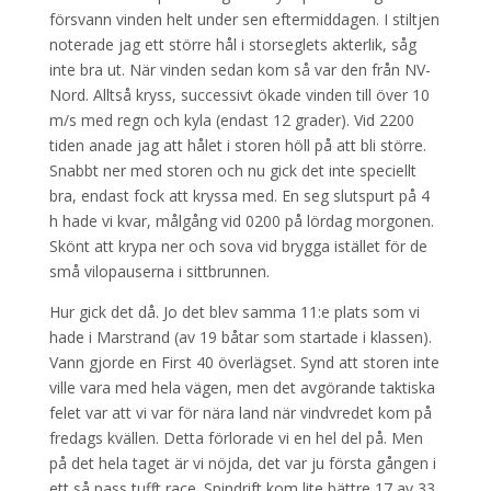
försvann vinden helt under sen eftermiddagen. I stiltjen
noterade jag ett större hål i storseglets akterlik, såg
inte bra ut. När vinden sedan kom så var den från NV-
Nord. Alltså kryss, successivt ökade vinden till över 10
m/s med regn och kyla (endast 12 grader). Vid 2200
tiden anade jag att hålet i storen höll på att bli större.
Snabbt ner med storen och nu gick det inte speciellt
bra, endast fock att kryssa med. En seg slutspurt på 4
h hade vi kvar, målgång vid 0200 på lördag morgonen.
Skönt att krypa ner och sova vid brygga istället för de
små vilopauserna i sittbrunnen.
Hur gick det då. Jo det blev samma 11:e plats som vi
hade i Marstrand (av 19 båtar som startade i klassen).
Vann gjorde en First 40 överlägset. Synd att storen inte
ville vara med hela vägen, men det avgörande taktiska
felet var att vi var för nära land när vindvredet kom på
fredags kvällen. Detta förlorade vi en hel del på. Men
på det hela taget är vi nöjda, det var ju första gången i
ett så pass tufft race. Spindrift kom lite bättre 17 av 33