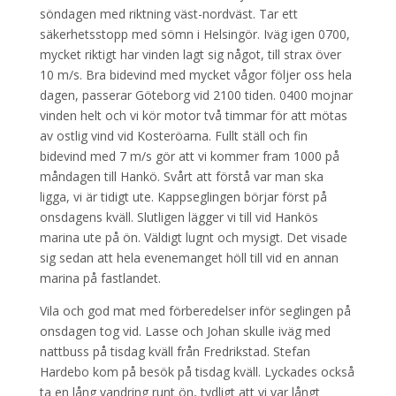
söndagen med riktning väst-nordväst. Tar ett
säkerhetsstopp med sömn i Helsingör. Iväg igen 0700,
mycket riktigt har vinden lagt sig något, till strax över
10 m/s. Bra bidevind med mycket vågor följer oss hela
dagen, passerar Göteborg vid 2100 tiden. 0400 mojnar
vinden helt och vi kör motor två timmar för att mötas
av ostlig vind vid Kosteröarna. Fullt ställ och fin
bidevind med 7 m/s gör att vi kommer fram 1000 på
måndagen till Hankö. Svårt att förstå var man ska
ligga, vi är tidigt ute. Kappseglingen börjar först på
onsdagens kväll. Slutligen lägger vi till vid Hankös
marina ute på ön. Väldigt lugnt och mysigt. Det visade
sig sedan att hela evenemanget höll till vid en annan
marina på fastlandet.
Vila och god mat med förberedelser inför seglingen på
onsdagen tog vid. Lasse och Johan skulle iväg med
nattbuss på tisdag kväll från Fredrikstad. Stefan
Hardebo kom på besök på tisdag kväll. Lyckades också
ta en lång vandring runt ön, tydligt att vi var långt