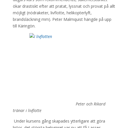
ökar drastiskt efter att pratat, lyssnat och provat på allt
möjligt (nödraketer, livflotte, helikopterlyft,
brandsläckning mm). Peter Malmquist hängde på upp
till Käringön.
Peter och Rikard
tränar i livflotte
Under kursens gång skapades ytterligare att göra
listor, det största bekymret var nu att få Lasses