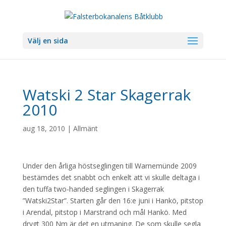
Välj en sida
Watski 2 Star Skagerrak
2010
aug 18, 2010
|
Allmänt
Under den årliga höstseglingen till Warnemünde 2009
bestämdes det snabbt och enkelt att vi skulle deltaga i
den tuffa two-handed seglingen i Skagerrak
”Watski2Star”. Starten går den 16:e juni i Hankö, pitstop
i Arendal, pitstop i Marstrand och mål Hankö. Med
drygt 300 Nm är det en utmaning. De som skulle segla