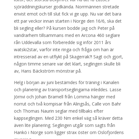
sjöräddningskurser godkända. Norrmännen stretade
envist emot och till slut fick vi ge upp. Nu var det bara
ett par veckor innan starten i Norge den 16/6, ska det
bli segling eller? På kursen bodde jag och Peter på
vandrarhem tillsammans med en Arcona 460 seglare
rån Uddevalla som förberedde sig inför 2011 års
watski2star, varför inte ringa och fråga om han är
intresserad av en utflykt på Skagerrak?! Sagt och gjort,
någon timme senare var det klart, seglingen skulle bli
av, Hans Bäckström mönstrar på.
Helg i början av juni bestämdes för träning i Kanalen
och planering av transportseglingarna inleddes. Lasse
Jörnvi och Johan Bramell från Lomma hänger med
norrut och två kompisar från Alingsås, Calle von Bahr
och Thomas Naurin seglar med tillbaks efter
kappseglingen. Med 230 Nm enkel väg så kräver detta
även lite planering. Seglingen utgår som sagts från
Hankö i Norge som ligger strax öster om Oslofjordens