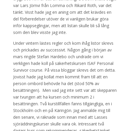
var Lars Jörnvi från Lomma och Rikard Roth, var det
tänkt. Visst hade jag en aning om att det krävdes en
del förberedelser utöver de vi vanligen brukar göra
inför kappseglingar, men att listan skulle bli så lång
som den blev visste jag inte.
Under vintern lästes regler och kom ihåg listor skrevs
och prickades av successivt. Någon gång i början av
mars ringde Stefan Hardebo och undrade om vi
verkligen hade koll på säkerhetskursen ISAF Personal
Survivor course. På vissa bloggar skrevs det om detta.
Jovisst hade jag kollat men kommit fram till att en
person ombord behövde ha det (stod 50% av
besättningen). Men vad jag inte sett var att skepparen
var tvungen att ha kursen och minimum 2 i
besättningen. Två kurstillfällen fanns tillgängliga, en i
Stockholm och en på Käringön. Jag anmälde mig till
den senare, vi räknade som innan med att Lasses
sjöräddningskurser skulle vara ok. Intressant två
dagars kurs som rekommenderas, säkerhetstänket