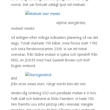
norrut. Det var fortsatt väldigt ljust vid midnatt.
Idyllisk skärgårdsö;
midnatt Hankö
Så äntligen efter många månaders planering så var det
dags. Totalt startade 150 båtar, med första start 1700
och sista flerskrovsstarten 2330. Vi var ett tiotal
svenskar, från Skåne endast vi själva och Spindrift från
MSS, en JOD35 med Paul Gaskell-Brown och Rolf
Engels ombord.
Bild
från strax innan start, riktigt mörkt blev det inte
Vinden låg omkring SSO och pendlade mellan 6-9 m/s.
Fullt ställ och bidevind ut förbi Faerdern. Vi hade 100
Nm framför oss inför pitstop (4h) i Arendal. Hängde
med bra, det var bara 50 fots båtarna och Landmark