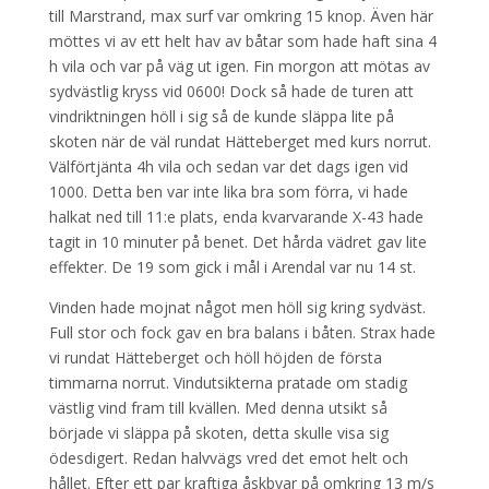
till Marstrand, max surf var omkring 15 knop. Även här
möttes vi av ett helt hav av båtar som hade haft sina 4
h vila och var på väg ut igen. Fin morgon att mötas av
sydvästlig kryss vid 0600! Dock så hade de turen att
vindriktningen höll i sig så de kunde släppa lite på
skoten när de väl rundat Hätteberget med kurs norrut.
Välförtjänta 4h vila och sedan var det dags igen vid
1000. Detta ben var inte lika bra som förra, vi hade
halkat ned till 11:e plats, enda kvarvarande X-43 hade
tagit in 10 minuter på benet. Det hårda vädret gav lite
effekter. De 19 som gick i mål i Arendal var nu 14 st.
Vinden hade mojnat något men höll sig kring sydväst.
Full stor och fock gav en bra balans i båten. Strax hade
vi rundat Hätteberget och höll höjden de första
timmarna norrut. Vindutsikterna pratade om stadig
västlig vind fram till kvällen. Med denna utsikt så
började vi släppa på skoten, detta skulle visa sig
ödesdigert. Redan halvvägs vred det emot helt och
hållet. Efter ett par kraftiga åskbyar på omkring 13 m/s