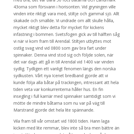
43orna som försvann i horisonten. Vid gryningen ville
vinden inte riktigt vara med, stiltje och gammal sjö. Allt
skakade och smällde. Vi undrade om allt skulle hålla,
mycket riktigt blev detta för mycket för kickens
infästning i bommen. Svetsfogen gick av till hälften såg
vi när vi kom fram till Arendal. Stiltjen utbyttes mot
ostlig svag vind vid 0800 som gav bra fart under
spinnaker. Denna vind stod sig och följde solen, när
det var dags att gå in till Arendal vid 1400 var vinden
sydlig. Tydligen ett vanligt fenomen längs den norska
sydkusten. Vårt nya Icenet bredband gjorde att vi
kunde följa alla båtar på trackingen, intressant att hela
tiden veta var konkurrenterna håller hus. En fin
insegling i full karriär med spinnaker samtidigt som vi
mötte de mindre båtarna som nu var på väg till
Marstrand gjorde det hela lite spännande.
Vila fram till vår omstart vid 1800 tiden. Hann laga
kicken med lite remmar, blev inte så bra men bättre än