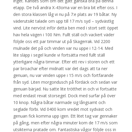
inget. Kändes som om det gått ganska bra på denna
etapp. De två andra X-43orna var en bra bit efter oss. I
den stora klassen låg vi nu på 7:e plats av 19 båtar. Ny
väderutsikt talade om upp till 17 m/s syd – sydvästlig
vind. Lite nervöst inför detta ben med i stort sett öppet
hav hela vägen i 100 Nm. Fullt ställ och vackert väder
följde oss ett par timmar ut på Skagerrak. Vid 2200
mulnade det på och vinden var nu uppe i 12-14. Med
lite släpp i segel kunde vi fortsätta med fullt ställ
ytterligare några timmar. Efter ett rev i storen och ett
par broachar efter midnatt var det dags att ta ner
genuan, nu var vinden uppe i 15 m/s och fortfarande
från syd. Liten morgondusch på fördäck och sedan var
genuan bärjad. Nu satte lite trötthet in och vi fortsatte
med endast revat storsegel. Dock med surfar på över
10 knop. Några båtar närmade sig långsamt och
seglade förbi. Vid 0400 kom vredet mot sydväst och
genuan fick komma upp igen. Ett litet tag var gennaker
på gång, men efter några minuter kom de 17 m/s som
utsikterna pratade om. Fantastiska vågor följde oss in