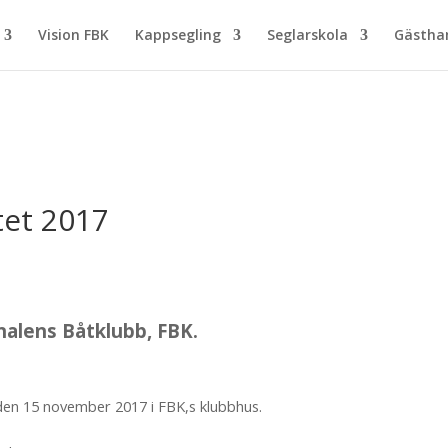
Vision FBK
Kappsegling
Seglarskola
Gästh
et 2017
nalens Båtklubb, FBK.
en 15 november 2017 i FBK,s klubbhus.