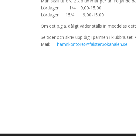
Man skall utföra 2 x 6 timmar per år. Följande d
Lördagen 1/4 9,00-15,00
Lördagen 15/4 9,00-15,00
Om det p.g.a. dåligt väder ställs in meddelas det
Se tider och skriv upp dig i pärmen i klubbhuset
Mail:
hamnkontoret@falsterbokanalen.se