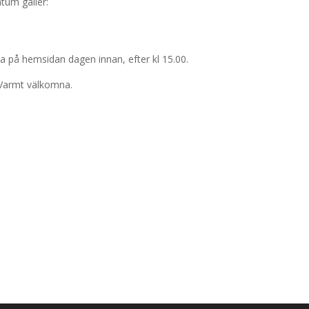
atum gäller:
ta på hemsidan dagen innan, efter kl 15.00.
. Varmt välkomna.