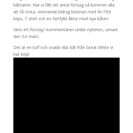
båtnamn. När vi fått ett antal förslag så kommer alla
att få rösta, vinnnande bidrag belönas med fin FBK
keps, T-shirt och en fartfylld åktur med nya båten.
Skriv ert förslag i kommentaren under nyheten, senast
den 5:e mars:
Det är en tuff och snabb ribb båt från Great White vi
har köpt.