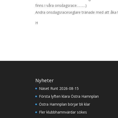
finns i våra onsdagsrace………)
Andra onsdagsraceseglare tränade med att åka ti
H
Nyheter
Näset Runt 2026-08-15
Första lyften klara Östra Hamnplan
Östra Hamnplan börjar bli klar
Fler klubbhamnvärdar sökes