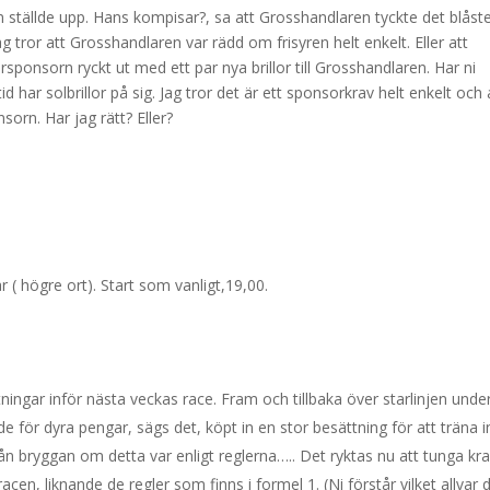
ställde upp. Hans kompisar?, sa att Grosshandlaren tyckte det blåste 
 tror att Grosshandlaren var rädd om frisyren helt enkelt. Eller att
rsponsorn ryckt ut med ett par nya brillor till Grosshandlaren. Har ni
d har solbrillor på sig. Jag tror det är ett sponsorkrav helt enkelt och 
sorn. Har jag rätt? Eller?
r ( högre ort). Start som vanligt,19,00.
ingar inför nästa veckas race. Fram och tillbaka över starlinjen unde
för dyra pengar, sägs det, köpt in en stor besättning för att träna i
n bryggan om detta var enligt reglerna….. Det ryktas nu att tunga kra
en, liknande de regler som finns i formel 1. (Ni förstår vilket allvar 