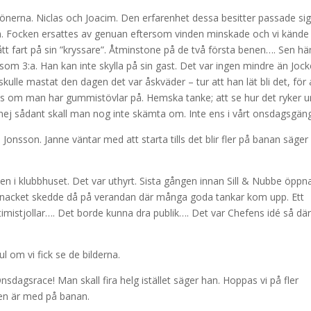
nerna. Niclas och Joacim. Den erfarenhet dessa besitter passade sig
an. Focken ersattes av genuan eftersom vinden minskade och vi kände
t fart på sin ”kryssare”. Åtminstone på de två första benen…. Sen h
om 3:a. Han kan inte skylla på sin gast. Det var ingen mindre än Jock
ulle mastat den dagen det var åskväder – tur att han lät bli det, för 
 ens om man har gummistövlar på. Hemska tanke; att se hur det ryker ur
j sådant skall man nog inte skämta om. Inte ens i vårt onsdagsgäng
onsson. Janne väntar med att starta tills det blir fler på banan säger
len i klubbhuset. Det var uthyrt. Sista gången innan Sill & Nubbe öppn
ersnacket skedde då på verandan där många goda tankar kom upp. Ett
imistjollar…. Det borde kunna dra publik…. Det var Chefens idé så dä
l om vi fick se de bilderna.
sdagsrace! Man skall fira helg istället säger han. Hoppas vi på fler
fen är med på banan.