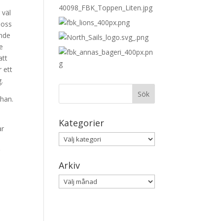
 väl
 oss
ände
e
att
 ett
.
 han.
Kategorier
ar
Kategorier
r
Arkiv
Arkiv