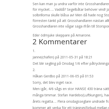
Sen kan man ju undra varför inte Grosshandlaren 
för mycket….. Vaddå? Segelbåtar behöver vind! Jag
solbrillorna skulle blåsa av! Men då hade nog Sto
förresten tänkt på att Grosshandlaren nästan allti
Grosshandlaren inte vågar säga ifrån till Storspon
Eder ödmjuke skeppare på Amarone.
2 Kommentarer
Janne(chäfen)
på 2011-05-31 på 18:21
Det blir segling på Onsdag 1/6 efter påtryckninga
Håkan Gerdbo
på 2011-06-05 på 01:53
Sorry, det blev inget race.
Men igår, 4/6 sågs en stor HANSE 430 träna sättn
många timmar. Stefan Hardebo(Luftkungen), hade 
årets regatta…. Flera onsdagsseglare undrade frå
kommer att verka för ett träningsförbud mellan rac