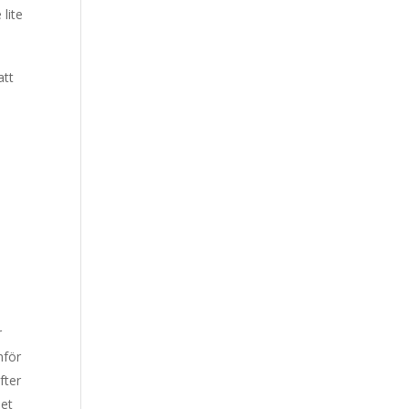
lite
att
r
nför
fter
det