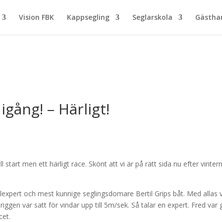
Vision FBK
Kappsegling
Seglarskola
Gästh
gång! – Härligt!
ll start men ett härligt race. Skönt att vi är på rätt sida nu efter vinter
lexpert och mest kunnige seglingsdomare Bertil Grips båt. Med allas 
riggen var satt för vindar upp till 5m/sek. Så talar en expert. Fred var 
cet.