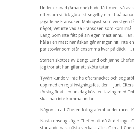
Undertecknad (Amarone) hade fått med två av sö
eftersom vi fick göra ett segelbyte mitt på ban
jagade av Fransosen Malmqvist som verkligen fåt
något; Vet inte vad sa Fransosen som kom imål s
Lang. Som inte fått på sin egen mast ännu. Han sk
hålla i en mast när åskan går är ingen hit. Inte
par stövlar som står ensamma kvar på däck…… ne
Starten sköttes av Bengt Lund och Janne Chefen J
Jag tror att han gillar att sköta tutan.
Tyvärr kunde vi inte ha eftersnacket och seglarö
upp med en rejäl invigningsfest den 1 juni. Eft
förslag är att en onsdag köra en tävling med Opt
skall han inte komma undan.
Någon sa att Chefen fotograferat under racet. Ku
Nästa onsdag säger Chefen att då är det inget On
startande näst nästa vecka istället. Och att Che