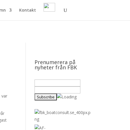
amn
Kontakt
Prenumerera på
nyheter från FBK
n var
vår
gast