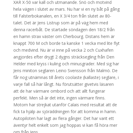
XAR X-50 var kall och utmanande. Snö och motvind
hela vägen i slutet av mars. Nu har vi en ny båt på gång
till Falsterbokanalen, en X 3/4 ton från slutet av 80-
talet. Det är Jens Listrup som är på väg hem med
denna racerbåt. De startade söndagen den 18/2 från
en hamn strax väster om Cherbourg. Distans hem är
knappt 700 M och borde ta kanske 1 vecka med lite flyt
och medvind. Nu är vi inne på vecka 2 och Cuxhafen
angjordes efter drygt 2 dygns sträcksegling från Den
Helder med kryss i kuling och minusgrader. Med sig har
Jens miniton seglaren Leino Svensson från Malmö. De
får nog utnämnas till årets coolaste (kallaste) seglare, i
varje fall så här långt. Nu förutsätter givetvis läsaren
att de har värmare ombord och att allt fungerar
perfekt. Men så är det inte, ingen värmare finns.
Motorn har strejkat utanför Calais med resultat att de
fick ta hjälp av sjöräddningen för att komma in hamn.
Autopiloten har lagt av flera gånger. Det har varit ett
äventyr helt enkelt som jag hoppas vi kan få höra mer
om från Jens.