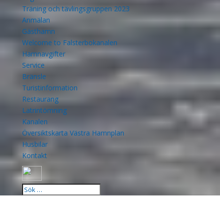
Träning och tävlingsgruppen 2023
Anmälan
Gästhamn
Welcome to Falsterbokanalen
Hamnavgifter
Service
Bränsle
Turistinformation
Restaurang
Latrintömning
Kanalen
Översiktskarta Västra Hamnplan
Husbilar
Kontakt