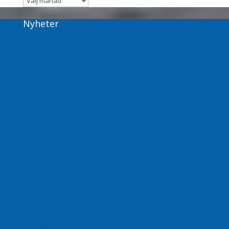
Nyheter
Näset Runt 2026-08-15
Första lyften klara Östra Hamnplan
Östra Hamnplan börjar bli klar
Fler klubbhamnvärdar sökes
Bron åter i drift från idag (8/6)
Klubbseglingarna börjar på onsdag 27/5
Vejrö Escape 2026 startar idag
Falsterbo Sailing Bonanza 2026 – foiling i världsklass,
familjedag och folkfest i hamnen
Klubbseglingar 2026 snart igång
Vidgade vyer om Öresund och Östersjöns historia,
föreläsning 5/5 kl 1900
Wetter
Kontakt info
Kanal info
Dienstleistungen
Schmutzwasser
Touristische Informationen