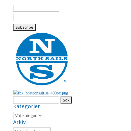
Sök
Kategorier
efter:
Kategorier
Arkiv
Arkiv