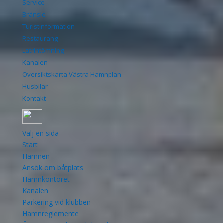
Service
Bränsle
Turistinformation
Restaurang
Latrintömning
Kanalen
Översiktskarta Västra Hamnplan
Husbilar
Kontakt
Välj en sida
Start
Hamnen
Ansök om båtplats
Hamnkontoret
Kanalen
Parkering vid klubben
Hamnreglemente