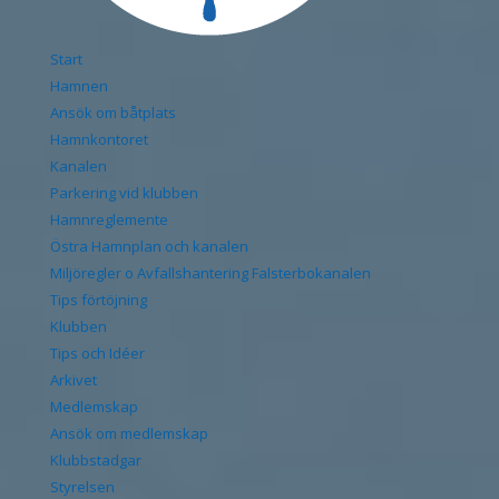
Start
Hamnen
Ansök om båtplats
Hamnkontoret
Kanalen
Parkering vid klubben
Hamnreglemente
Östra Hamnplan och kanalen
Miljöregler o Avfallshantering Falsterbokanalen
Tips förtöjning
Klubben
Tips och Idéer
Arkivet
Medlemskap
Ansök om medlemskap
Klubbstadgar
Styrelsen