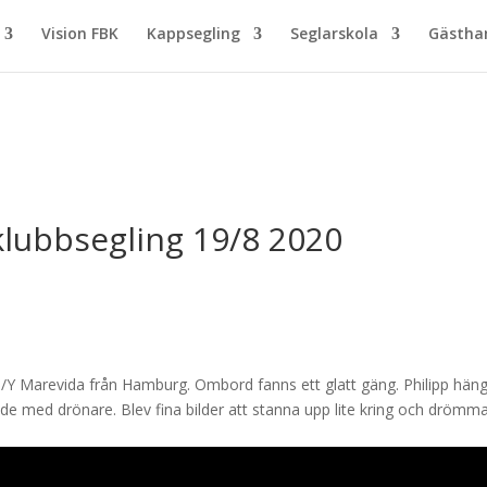
Vision FBK
Kappsegling
Seglarskola
Gästh
klubbsegling 19/8 2020
/Y Marevida från Hamburg. Ombord fanns ett glatt gäng. Philipp hän
e med drönare. Blev fina bilder att stanna upp lite kring och drömm