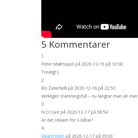
5 Kommentarer
Peter Malmquist
på 2020-12-16 på 10:58
Trevligt:)
Bo Zanichelli
på 2020-12-16 på 22:50
Verkligen stämningsfull – nu längtar man än mer
N.O Cure
på 2020-12-17 på 08:54
Är det reklam för X-båtar?
Rikard Roth
på 2020-12-17 på 09:00