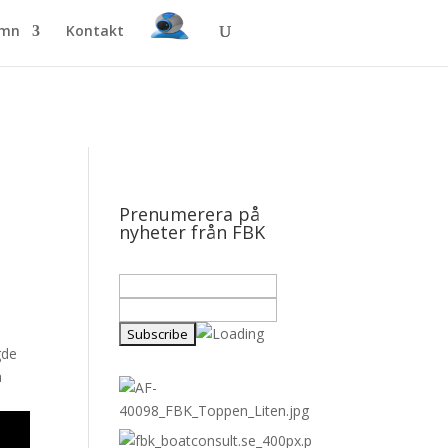
amn
Kontakt
Prenumerera på
nyheter från FBK
gde
a